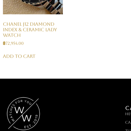
CHANEL J12 Diamond
Index & Ceramic Lady
Watch
฿
72,954.00
Add to cart
C
HE
Ca
TU