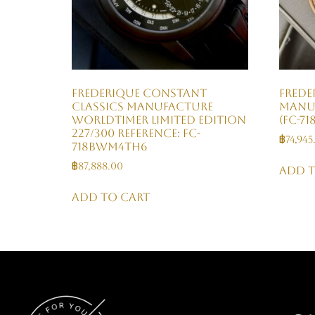
Frederique Constant
Frede
Classics Manufacture
Manu
Worldtimer Limited Edition
(FC-7
227/300 Reference: FC-
฿
74,945
718BWM4TH6
฿
87,888.00
Add t
Add to cart