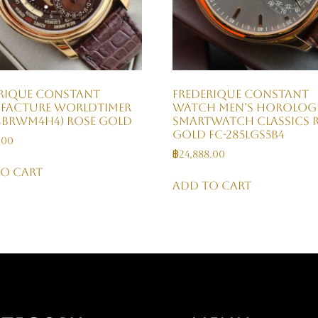
rique Constant
Frederique Constant
facture Worldtimer
Watch Men’s Horolog
18BRWM4H4) Rose Gold
Smartwatch Classics 
Gold FC-285LGS5B4
.00
฿
24,888.00
o cart
Add to cart