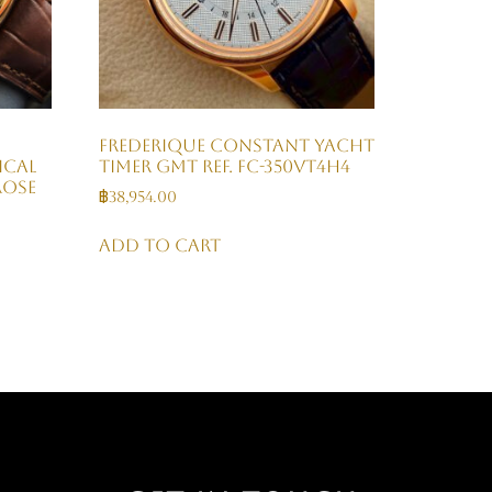
FREDERIQUE CONSTANT Yacht
ical
Timer GMT Ref. FC-350VT4H4
Rose
฿
38,954.00
Add to cart