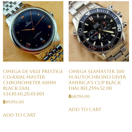
Omega De Ville Prestige
OMEGA Seamaster 300
Co‑Axial Master
M Autochrono Diver
Chronometer 40mm
America’s Cup Black
Black Dial
Dial Ref.2594.52.00
434.10.40.20.01.001
฿
68,954.00
฿
89,954.00
Add to cart
Add to cart