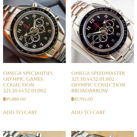
Omega SPECIALITIES
OMEGA Speedmaster
OLYMPIC GAMES
321.30.44.52.01.002
COLLECTION
Olympic Collection
321.30.44.52.01.002
BroadArrow
฿
89,888.00
฿
85,954.00
Add to cart
Add to cart