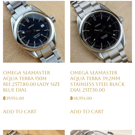
OMEGA Seamaster
OMEGA Seamaster
Aqua Terra 150M
Aqua Terra 39.2mm
Ref:2577.80.00 Lady Size
Stainless Steel Black
Blue Dial
Dial 2517.50.00
฿
39,954.00
฿
48,954.00
Add to cart
Add to cart