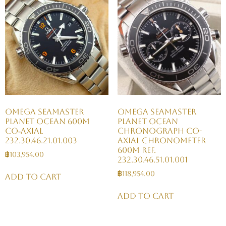
Omega Seamaster
Omega Seamaster
Planet Ocean 600M
Planet Ocean
Co‑Axial
Chronograph Co-
232.30.46.21.01.003
Axial Chronometer
600M Ref.
฿
103,954.00
232.30.46.51.01.001
฿
118,954.00
Add to cart
Add to cart