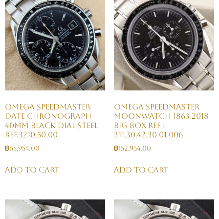
Omega Speedmaster
Omega Speedmaster
Date Chronograph
Moonwatch 1863 2018
40mm Black Dial Steel
Big Box Ref :
Ref.3210.50.00
311.30.42.30.01.006
฿
65,954.00
฿
152,954.00
Add to cart
Add to cart