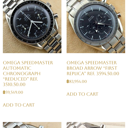
OMEGA Speedmaster
Omega Speedmaster
Automatic
Broad Arrow “First
Chronograph
Replica” Ref. 3594.50.00
“Reduced” Ref.
฿
83,954.00
3510.50.00
฿
59,549.00
Add to cart
Add to cart