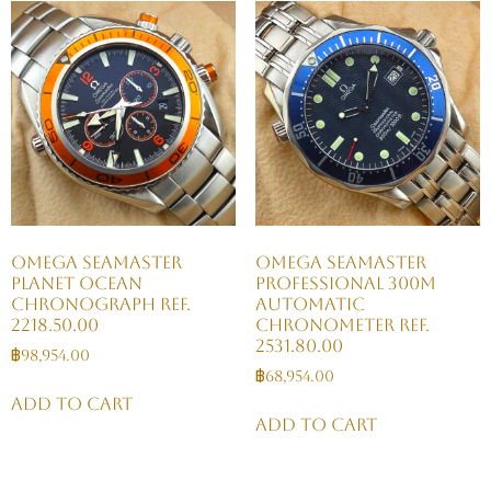
Omega Seamaster
Omega Seamaster
Planet Ocean
Professional 300M
Chronograph Ref.
Automatic
2218.50.00
Chronometer Ref.
2531.80.00
฿
98,954.00
฿
68,954.00
Add to cart
Add to cart