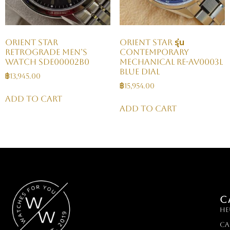
Orient Star
ORIENT STAR รุ่น
Retrograde Men’s
Contemporary
Watch SDE00002B0
Mechanical RE-AV0003L
Blue Dial
฿
13,945.00
฿
15,954.00
Add to cart
Add to cart
C
HE
Ca