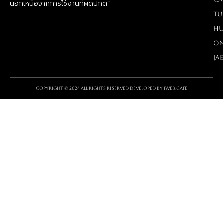
นอกเหนือจากการใช้งานที่ผิดปกติ”
TU
Hu
O
Ja
Copyright © 2024 All rights reserved Developed by
iWeb.cafe