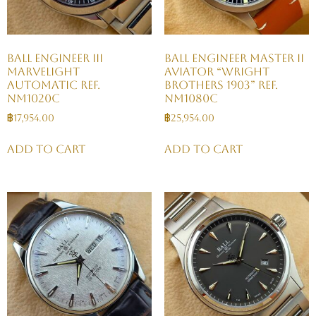
BALL Engineer III
BALL Engineer Master II
Marvelight
Aviator “Wright
Automatic Ref.
Brothers 1903” Ref.
NM1020C
NM1080C
฿
17,954.00
฿
25,954.00
Add to cart
Add to cart