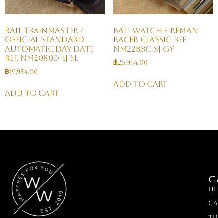
Ball Trainmaster /
Ball Watch Fireman
Official Standard
Racer Classic Ref.
Automatic Day-Date
NM2288C-SJ-GY
Ref. NM2080D-LJ-SL
฿
25,954.00
฿
19,954.00
Add to cart
Add to cart
C
HE
Ca
TU