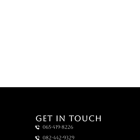
GET IN TOUCH
065-419-8226
082-442-9329