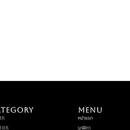
ATEGORY
MENU
ER
หน้าแรก
tier
นาฬิกา