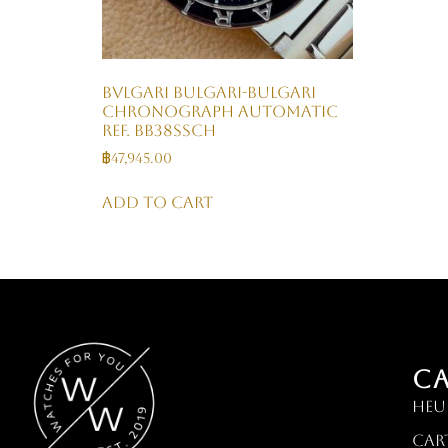
BVLGARI Bulgari-Bulgari
Chronograph Automatic
Ref. BB38SSCH
฿
47,945.00
Add to cart
C
HEU
Car