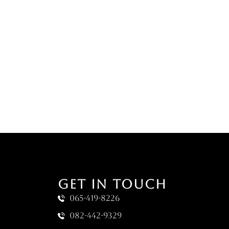
GET IN TOUCH
065-419-8226
082-442-9329