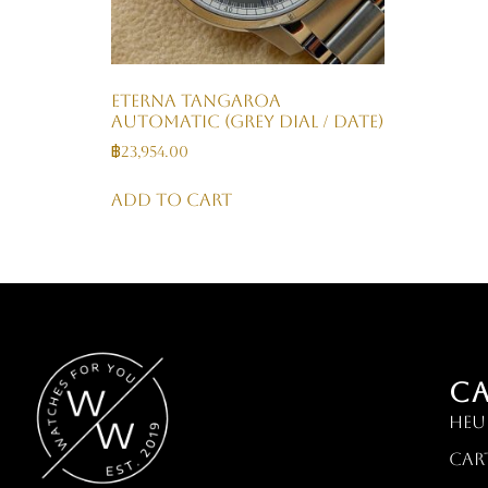
Eterna Tangaroa
Automatic (Grey Dial / Date)
฿
23,954.00
Add to cart
C
HEU
Car