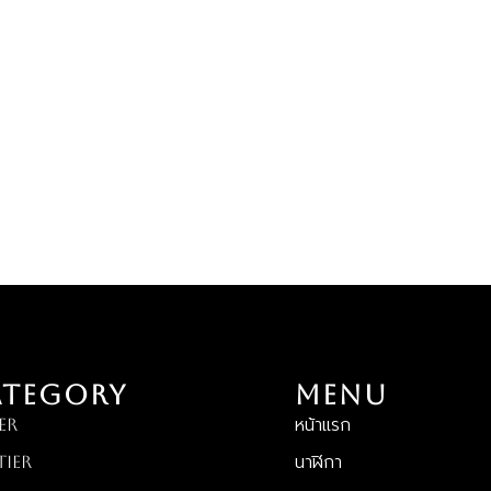
ATEGORY
MENU
ER
หน้าแรก
tier
นาฬิกา