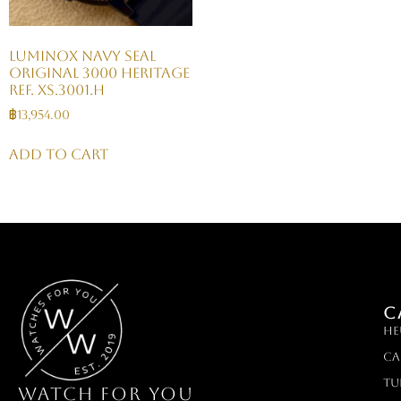
Luminox Navy SEAL
Original 3000 Heritage
Ref. XS.3001.H
฿
13,954.00
Add to cart
C
HE
Ca
TU
WATCH FOR YOU