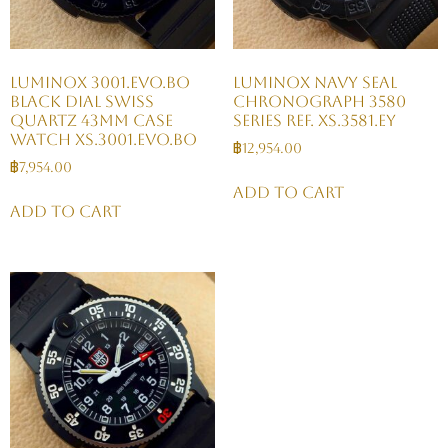
Luminox 3001.EVO.BO
Luminox Navy SEAL
Black Dial Swiss
Chronograph 3580
Quartz 43mm Case
Series Ref. XS.3581.EY
Watch XS.3001.EVO.BO
฿
12,954.00
฿
7,954.00
Add to cart
Add to cart