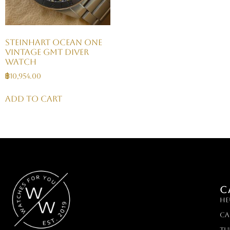
STEINHART Ocean One
vintage GMT Diver
Watch
฿
10,954.00
Add to cart
C
HE
Ca
TU