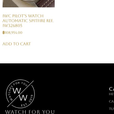
IWC Pilot’s Watch
Automatic Spitfire Ref.
IW326805
฿
108,954.00
Add to cart
C
HE
Ca
TU
WATCH FOR YOU