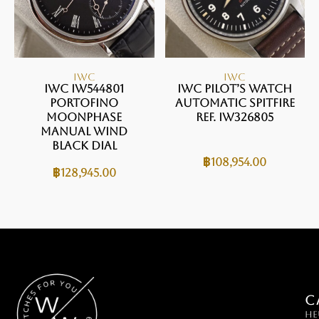
IWC
IWC
IWC IW544801
IWC Pilot’s Watch
Portofino
Automatic Spitfire
Moonphase
Ref. IW326805
Manual Wind
Black Dial
฿
108,954.00
฿
128,945.00
C
HE