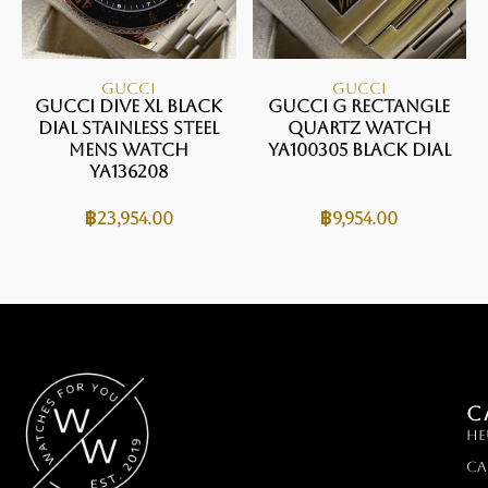
GUCCI
GUCCI
Gucci Dive XL Black
Gucci G Rectangle
Dial Stainless Steel
Quartz Watch
Mens Watch
YA100305 Black Dial
YA136208
฿
23,954.00
฿
9,954.00
C
HE
Ca