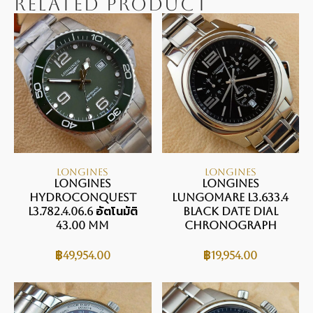
RELATED PRODUCT
LONGINES
LONGINES
LONGINES
LONGINES
HYDROCONQUEST
LUNGOMARE L3.633.4
L3.782.4.06.6 อัตโนมัติ
BLACK DATE DIAL
43.00 mm
CHRONOGRAPH
฿
49,954.00
฿
19,954.00