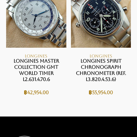
LONGINES
LONGINES
Longines Master
Longines Spirit
Collection GMT
Chronograph
World Timer
Chronometer (Ref.
L2.631.4.70.6
L3.820.4.53.6)
฿
42,954.00
฿
55,954.00