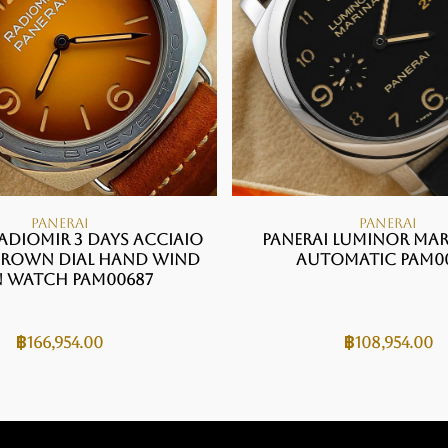
PANERAI
PANERAI
adiomir 3 Days Acciaio
Panerai Luminor Mar
Brown Dial Hand Wind
Automatic PAM0
 Watch PAM00687
฿
166,954.00
฿
108,954.00