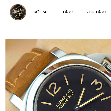
หน้าแรก
นาฬิกา
สายนาฬิกา