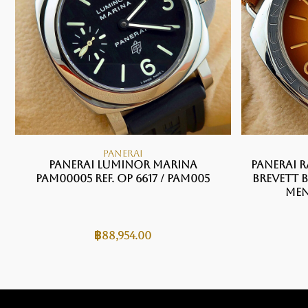
PANERAI
Panerai Luminor Marina
Panerai R
PAM00005 Ref. OP 6617 / PAM005
Brevett 
Men
฿
88,954.00