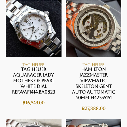
TAG HEUER
TAG HEUER
TAG Heuer
Hamilton
Aquaracer Lady
JAZZMASTER
Mother of Pearl
VIEWMATIC
White Dial
SKELETON GENT
Ref.WAF1414.BA0823
AUTO Automatic
40mm H42555151
฿
16,549.00
฿
27,888.00