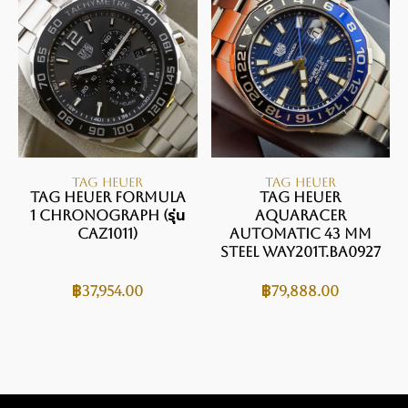
TAG HEUER
TAG HEUER
TAG Heuer Formula
TAG HEUER
1 Chronograph (รุ่น
AQUARACER
CAZ1011)
Automatic 43 mm
Steel WAY201T.BA0927
฿
37,954.00
฿
79,888.00