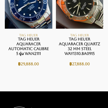
TAG HEUER
TAG HEUER
TAG Heuer
TAG HEUER
Aquaracer
AQUARACER Quartz
Automatic Calibre
32 mm Steel
5 รุ่น WAN2111
WAY1310.BA0915
฿
29,888.00
฿
27,888.00