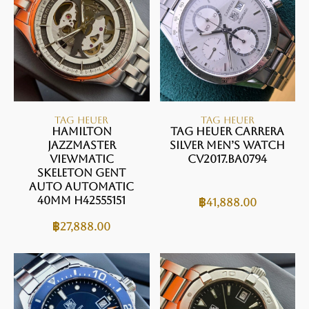
TAG HEUER
TAG HEUER
Hamilton
TAG Heuer Carrera
JAZZMASTER
Silver Men’s Watch
VIEWMATIC
CV2017.BA0794
SKELETON GENT
AUTO Automatic
40mm H42555151
฿
41,888.00
฿
27,888.00