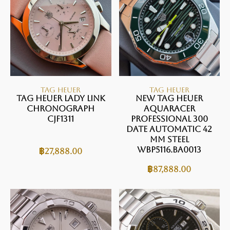
TAG HEUER
TAG HEUER
TAG HEUER LADY LINK
NEW TAG HEUER
CHRONOGRAPH
AQUARACER
CJF1311
PROFESSIONAL 300
DATE Automatic 42
mm Steel
WBP5116.BA0013
฿
27,888.00
฿
87,888.00