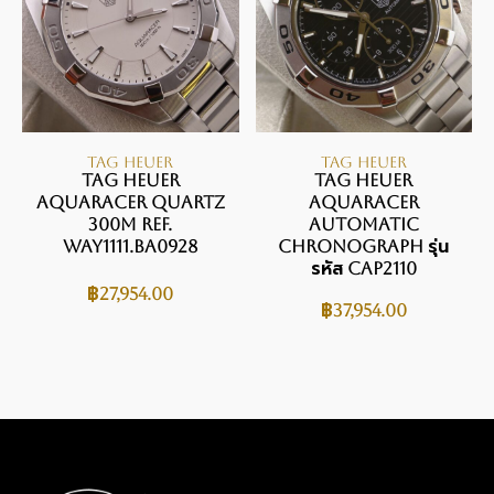
TAG HEUER
TAG HEUER
TAG Heuer
TAG Heuer
Aquaracer Quartz
Aquaracer
300M Ref.
Automatic
WAY1111.BA0928
Chronograph รุ่น
รหัส CAP2110
฿
27,954.00
฿
37,954.00