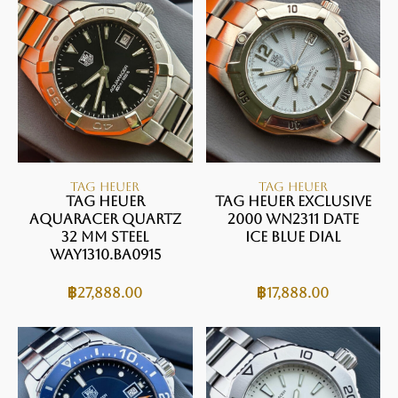
TAG HEUER
TAG HEUER
TAG HEUER
TAG HEUER Exclusive
AQUARACER Quartz
2000 WN2311 Date
32 mm Steel
Ice blue Dial
WAY1310.BA0915
฿
27,888.00
฿
17,888.00