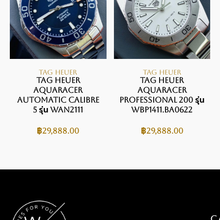
TAG HEUER
TAG HEUER
TAG Heuer
Tag Heuer
Aquaracer
Aquaracer
Automatic Calibre
Professional 200 รุ่น
5 รุ่น WAN2111
WBP1411.BA0622
฿
29,888.00
฿
29,888.00
C