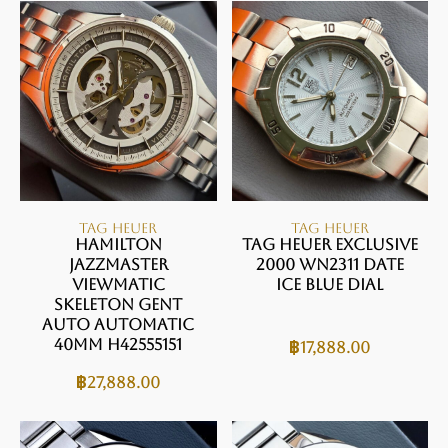
TAG HEUER
TAG HEUER
Hamilton
TAG HEUER Exclusive
JAZZMASTER
2000 WN2311 Date
VIEWMATIC
Ice blue Dial
SKELETON GENT
AUTO Automatic
40mm H42555151
฿
17,888.00
฿
27,888.00