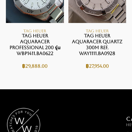
TAG HEUER
TAG HEUER
Tag Heuer
TAG Heuer
Aquaracer
Aquaracer Quartz
Professional 200 รุ่น
300M Ref.
WBP1411.BA0622
WAY1111.BA0928
฿
29,888.00
฿
27,954.00
C
HE