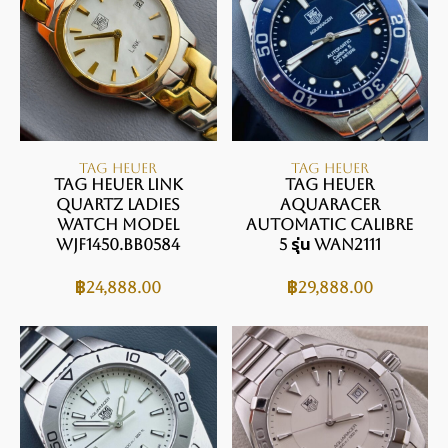
TAG HEUER
TAG HEUER
Tag Heuer Link
TAG Heuer
Quartz Ladies
Aquaracer
Watch Model
Automatic Calibre
WJF1450.BB0584
5 รุ่น WAN2111
฿
24,888.00
฿
29,888.00