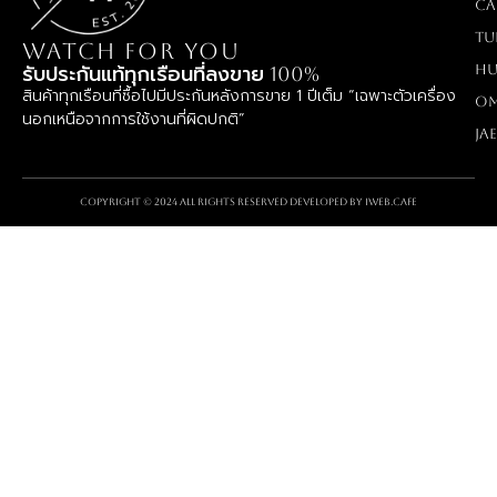
Ca
TU
WATCH FOR YOU
Hu
รับประกันแท้ทุกเรือนที่ลงขาย 100%
สินค้าทุกเรือนที่ซื้อไปมีประกันหลังการขาย 1 ปีเต็ม “เฉพาะตัวเครื่อง
O
นอกเหนือจากการใช้งานที่ผิดปกติ”
Ja
Copyright © 2024 All rights reserved Developed by
iWeb.cafe