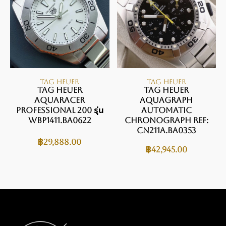
TAG HEUER
TAG HEUER
Tag Heuer
TAG Heuer
Aquaracer
Aquagraph
Professional 200 รุ่น
Automatic
WBP1411.BA0622
Chronograph REF:
CN211A.BA0353
฿
29,888.00
฿
42,945.00