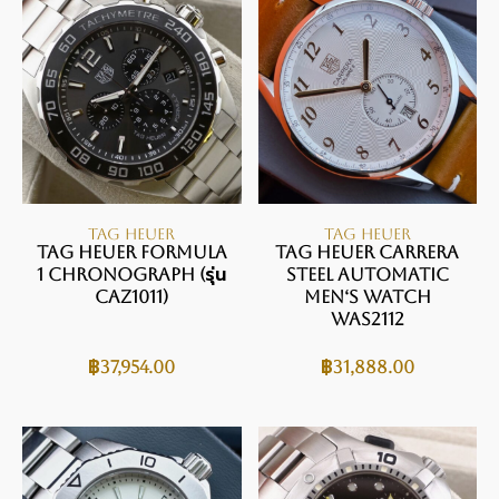
TAG HEUER
TAG HEUER
TAG Heuer Formula
TAG HEUER CARRERA
1 Chronograph (รุ่น
STEEL AUTOMATIC
CAZ1011)
MEN‘S WATCH
WAS2112
฿
37,954.00
฿
31,888.00