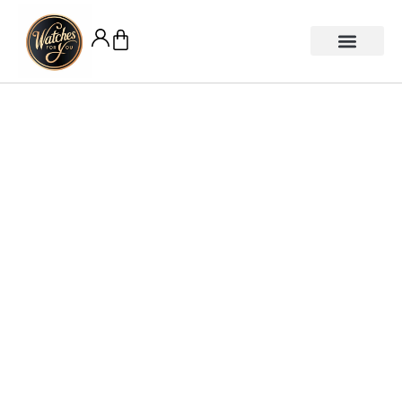
หน้าแรก
สายนาฬิกา
ยินดีให้คำปรึกษา
รับซื้อนาฬิกา
รับซ่อม/ขัดตัวเรือน/ล้างเครื่อง