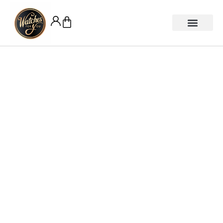
หน้าแรก
สายนาฬิกา
ยินดีให้คำปรึกษา
รับซื้อนาฬิกา
รับซ่อม/ขัดตัวเรือน/ล้างเครื่อง