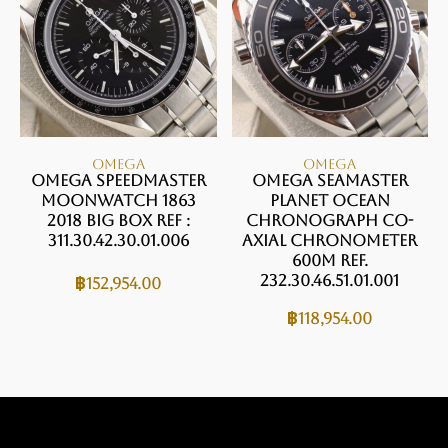
OMEGA
OMEGA
Omega Speedmaster
Omega Seamaster
Moonwatch 1863
Planet Ocean
2018 Big Box Ref :
Chronograph Co-
311.30.42.30.01.006
Axial Chronometer
600M Ref.
232.30.46.51.01.001
฿
152,954.00
฿
118,954.00