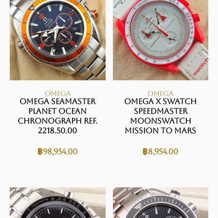
OMEGA
OMEGA
Omega Seamaster
OMEGA x Swatch
Planet Ocean
Speedmaster
Chronograph Ref.
MoonSwatch
2218.50.00
Mission To Mars
฿
98,954.00
฿
8,954.00